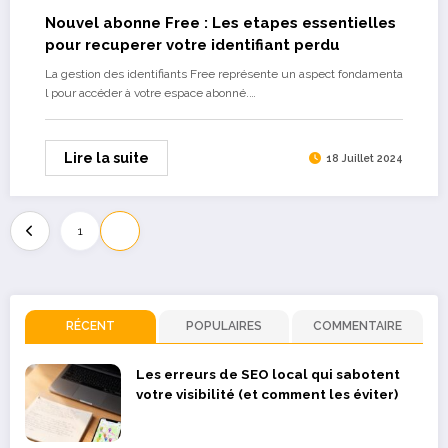
Nouvel abonne Free : Les etapes essentielles
pour recuperer votre identifiant perdu
La gestion des identifiants Free représente un aspect fondamenta
l pour accéder à votre espace abonné.…
Lire la suite
18 Juillet 2024
Pagination
1
2
des
publications
RÉCENT
POPULAIRES
COMMENTAIRE
Les erreurs de SEO local qui sabotent
votre visibilité (et comment les éviter)