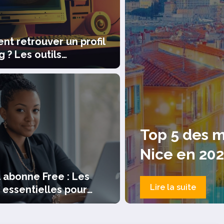
t retrouver un profil
 ? Les outils
ives web a votre
s
 consultants SEO à
Les av
l choisir ?
de loc
 abonne Free : Les
Lire la sui
 essentielles pour
er votre identifiant