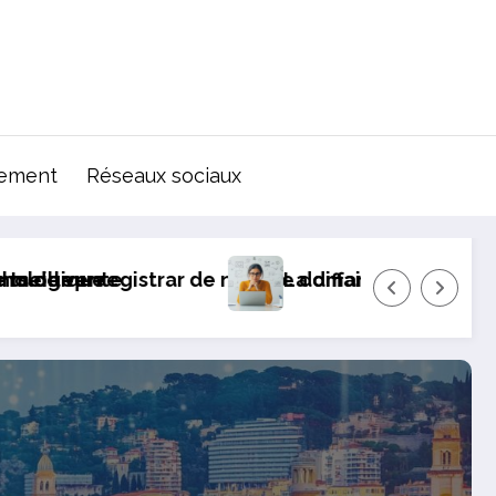
ement
Réseaux sociaux
 5 options à considérer
ligne : comment se protéger et agir en tant que vi
Comment le design ce